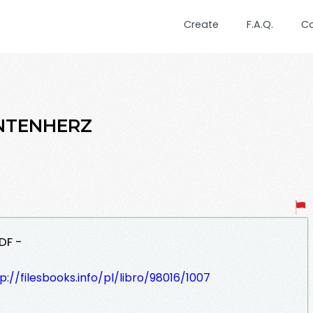
Create
F.A.Q.
C
INTENHERZ
DF -
p://filesbooks.info/pl/libro/98016/1007