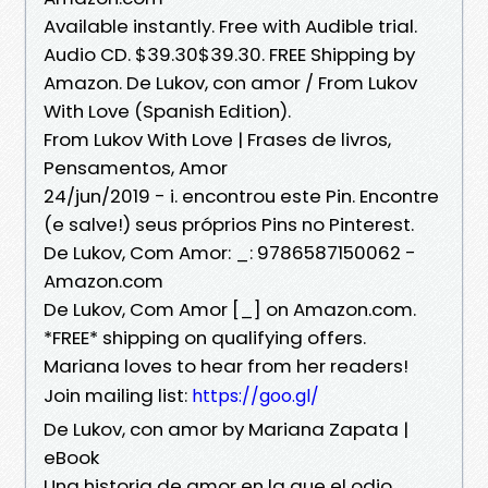
Available instantly. Free with Audible trial.
Audio CD. $39.30$39.30. FREE Shipping by
Amazon. De Lukov, con amor / From Lukov
With Love (Spanish Edition).
From Lukov With Love | Frases de livros,
Pensamentos, Amor
24/jun/2019 - i. encontrou este Pin. Encontre
(e salve!) seus próprios Pins no Pinterest.
De Lukov, Com Amor: _: 9786587150062 -
Amazon.com
De Lukov, Com Amor [_] on Amazon.com.
*FREE* shipping on qualifying offers.
Mariana loves to hear from her readers!
Join mailing list:
https://goo.gl/
De Lukov, con amor by Mariana Zapata |
eBook
Una historia de amor en la que el odio