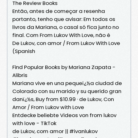
The Review Books
Então, antes de começar a resenha
portanto, tenho que avisar: Em todos os
livros da Mariana, o casal só fica junto no
final. Com From Lukov With Love, não é
De Lukov, con amor / From Lukov With Love
(Spanish
Find Popular Books by Mariana Zapata -
Alibris
Mariana vive en una pequeï¿½a ciudad de
Colorado con su marido y su querido gran
danï¿½s, Buy from $10.99 · de Lukov, Con
Amor / From Lukov with Love
Entdecke beliebte Videos von from lukov
with love - TikTok
de Lukov, com amor || #ivanlukov