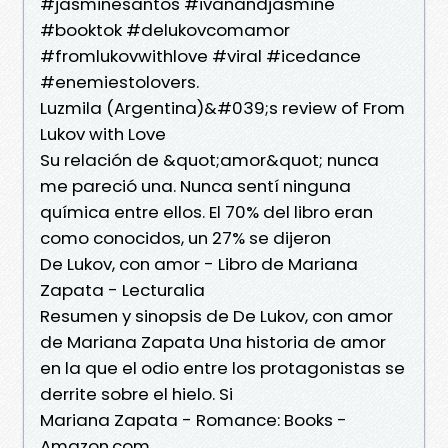
#jasminesantos #ivanandjasmine
#booktok #delukovcomamor
#fromlukovwithlove #viral #icedance
#enemiestolovers.
Luzmila (Argentina)&#039;s review of From
Lukov with Love
Su relación de &quot;amor&quot; nunca
me pareció una. Nunca sentí ninguna
química entre ellos. El 70% del libro eran
como conocidos, un 27% se dijeron
De Lukov, con amor - Libro de Mariana
Zapata - Lecturalia
Resumen y sinopsis de De Lukov, con amor
de Mariana Zapata Una historia de amor
en la que el odio entre los protagonistas se
derrite sobre el hielo. Si
Mariana Zapata - Romance: Books -
Amazon.com