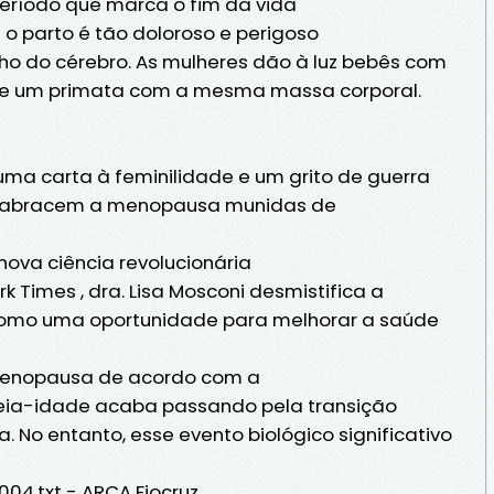
eríodo que marca o fim da vida
 o parto é tão doloroso e perigoso
o do cérebro. As mulheres dão à luz bebês com
de um primata com a mesma massa corporal.
ma carta à feminilidade e um grito de guerra
s abracem a menopausa munidas de
ova ciência revolucionária
k Times , dra. Lisa Mosconi desmistifica a
omo uma oportunidade para melhorar a saúde
menopausa de acordo com a
eia-idade acaba passando pela transição
No entanto, esse evento biológico significativo
4.txt - ARCA Fiocruz