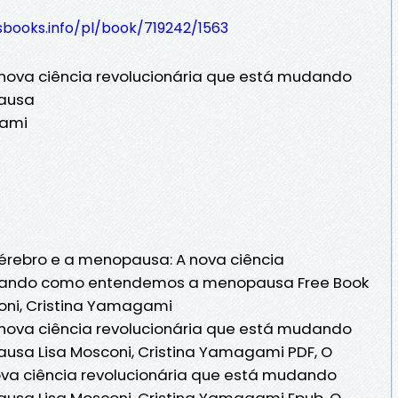
esbooks.info/pl/book/719242/1563
nova ciência revolucionária que está mudando
ausa
gami
érebro e a menopausa: A nova ciência
udando como entendemos a menopausa Free Book
coni, Cristina Yamagami
nova ciência revolucionária que está mudando
a Lisa Mosconi, Cristina Yamagami PDF, O
va ciência revolucionária que está mudando
a Lisa Mosconi, Cristina Yamagami Epub, O