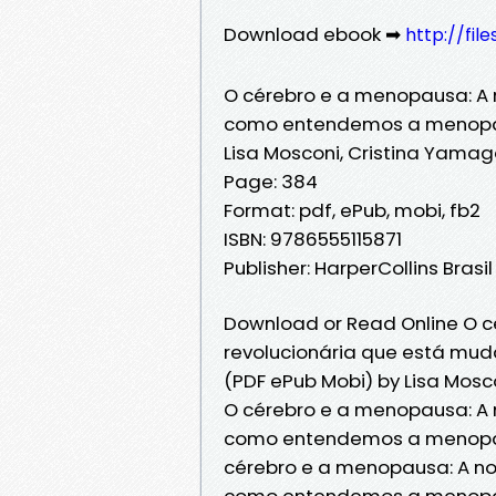
Download ebook ➡
http://fil
O cérebro e a menopausa: A 
como entendemos a menop
Lisa Mosconi, Cristina Yama
Page: 384
Format: pdf, ePub, mobi, fb2
ISBN: 9786555115871
Publisher: HarperCollins Brasil
Download or Read Online O c
revolucionária que está m
(PDF ePub Mobi) by Lisa Mos
O cérebro e a menopausa: A 
como entendemos a menopaus
cérebro e a menopausa: A no
como entendemos a menopaus