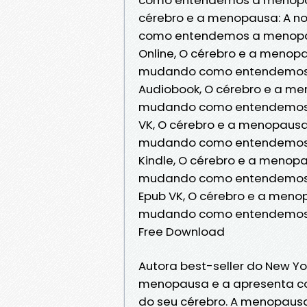
cérebro e a menopausa: A no
como entendemos a menopau
Online, O cérebro e a menopa
mudando como entendemos a
Audiobook, O cérebro e a men
mudando como entendemos a
VK, O cérebro e a menopausa:
mudando como entendemos a
Kindle, O cérebro e a menopa
mudando como entendemos a
Epub VK, O cérebro e a menop
mudando como entendemos a
Free Download
Autora best-seller do New Yor
menopausa e a apresenta c
do seu cérebro. A menopausa