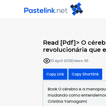
Read [Pdf]> O céreb
revolucionária que 
13 April 2026
Views: 65
Copy Link
Copy Shortlink
Book O cérebro e a menopaus
mudando como entendemos a
Cristina Yamagami