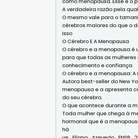
como menopausa. Esse é o p
A verdadeira razão pela qual
O mesmo vale para o tamanh
cérebros maiores do que o 
Isso
O Cérebro E A Menopausa
O cérebro e a menopausa é u
para que todas as mulhere
conhecimento e confiança.
O cérebro e a menopausa: A n
Autora best-seller do New Yor
menopausa e a apresenta c
do seu cérebro.
O que acontece durante a 
Toda mulher que chega à m
hormonal que é a menopausa. 
há
ve_Eliana_Azevedo_ENSP_200