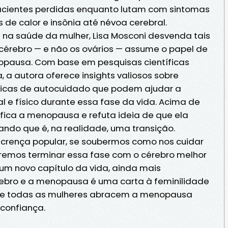
acientes perdidas enquanto lutam com sintomas
de calor e insônia até névoa cerebral.
a na saúde da mulher, Lisa Mosconi desvenda tais
 cérebro — e não os ovários — assume o papel de
opausa. Com base em pesquisas científicas
a, a autora oferece insights valiosos sobre
ráticas de autocuidado que podem ajudar a
l e físico durante essa fase da vida. Acima de
ifica a menopausa e refuta ideia de que ela
ndo que é, na realidade, uma transição.
 crença popular, se soubermos como nos cuidar
emos terminar essa fase com o cérebro melhor
um novo capítulo da vida, ainda mais
cérebro e a menopausa é uma carta à feminilidade
que todas as mulheres abracem a menopausa
confiança.