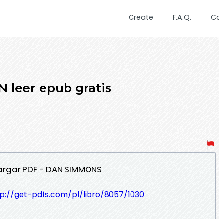
Create
F.A.Q.
C
N leer epub gratis
escargar PDF - DAN SIMMONS
tp://get-pdfs.com/pl/libro/8057/1030