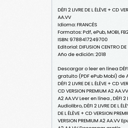
DÉFI 2 LIVRE DE L ÉLÈVE + CD 
AA.VV
Idioma: FRANCÉS
Formatos: Pdf, ePub, MOBI, FB
ISBN: 9788417249700
Editorial: DIFUSION CENTRO D
Año de edición: 2018
Descargar o leer en línea DÉFI
gratuito (PDF ePub Mobi) de 
DÉFI 2 LIVRE DE L ÉLÈVE + CD VE
CD VERSION PREMIUM A2 AA.VV E
A2 AA.VV Leer en línea , DÉFI 
Audiolibro, DÉFI 2 LIVRE DE L É
DE L ÉLÈVE + CD VERSION PREMIU
VERSION PREMIUM A2 AA.VV Epub
A2 AA.VV Descargar gratis