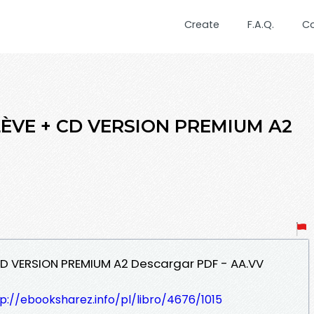
Create
F.A.Q.
C
ÉLÈVE + CD VERSION PREMIUM A2
 + CD VERSION PREMIUM A2 Descargar PDF - AA.VV
p://ebooksharez.info/pl/libro/4676/1015