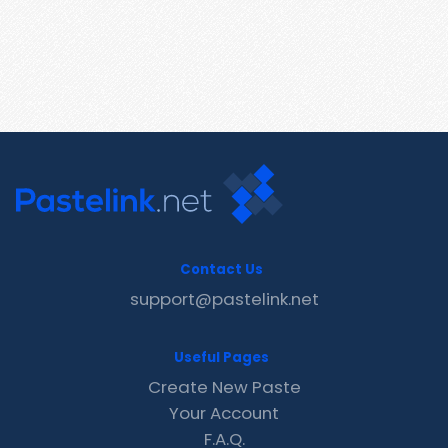
Contact Us
support@pastelink.net
Useful Pages
Create New Paste
Your Account
F.A.Q.