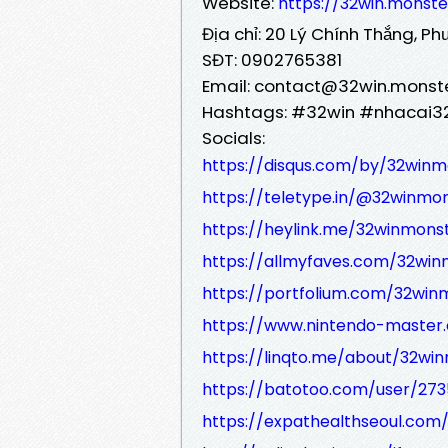
Website:
https://32win.monste
Địa chỉ: 20 Lý Chính Thắng, Ph
SĐT: 0902765381
Email: contact@32win.monst
Hashtags: #32win #nhacai3
Socials:
https://disqus.com/by/32winm
https://teletype.in/@32winmo
https://heylink.me/32winmons
https://allmyfaves.com/32win
https://portfolium.com/32win
https://www.nintendo-master
https://linqto.me/about/32wi
https://batotoo.com/user/27
https://expathealthseoul.com