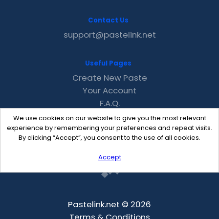
Contact Us
support@pastelink.net
Useful Pages
Create New Paste
Your Account
F.A.Q.
Recent
We use cookies on our website to give you the most relevant
Contact
experience by remembering your preferences and repeat visits.
By clicking “Accept”, you consent to the use of all cookies.
Accept
Pastelink.net © 2026
Terms & Conditions