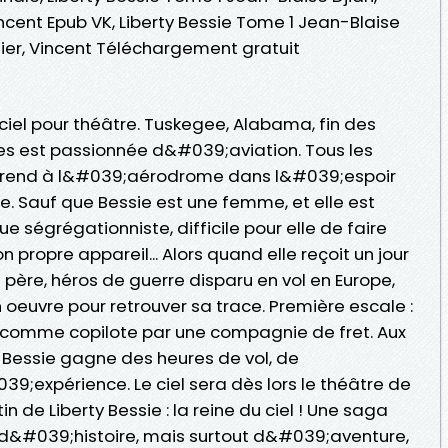
incent Epub VK, Liberty Bessie Tome 1 Jean-Blaise
zier, Vincent Téléchargement gratuit
e ciel pour théâtre. Tuskegee, Alabama, fin des
es est passionnée d&#039;aviation. Tous les
e se rend à l&#039;aérodrome dans l&#039;espoir
e. Sauf que Bessie est une femme, et elle est
e ségrégationniste, difficile pour elle de faire
n propre appareil... Alors quand elle reçoit un jour
 père, héros de guerre disparu en vol en Europe,
 oeuvre pour retrouver sa trace. Première escale :
e comme copilote par une compagnie de fret. Aux
, Bessie gagne des heures de vol, de
9;expérience. Le ciel sera dès lors le théâtre de
in de Liberty Bessie : la reine du ciel ! Une saga
&#039;histoire, mais surtout d&#039;aventure,