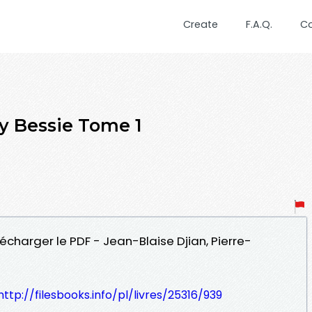
Create
F.A.Q.
C
 Bessie Tome 1
lécharger le PDF - Jean-Blaise Djian, Pierre-
http://filesbooks.info/pl/livres/25316/939