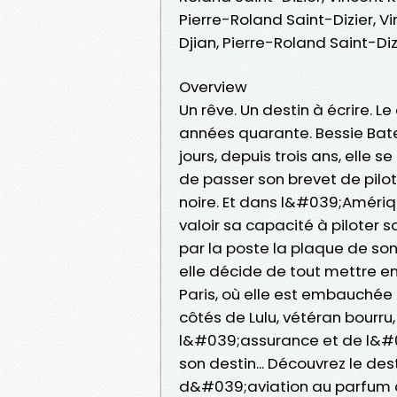
Pierre-Roland Saint-Dizier, V
Djian, Pierre-Roland Saint-Di
Overview
Un rêve. Un destin à écrire. L
années quarante. Bessie Bat
jours, depuis trois ans, ell
de passer son brevet de pilot
noire. Et dans l&#039;Amériqu
valoir sa capacité à piloter so
par la poste la plaque de son
elle décide de tout mettre en
Paris, où elle est embauché
côtés de Lulu, vétéran bourru
l&#039;assurance et de l&#03
son destin... Découvrez le dest
d&#039;aviation au parfum d