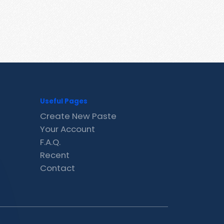
Useful Pages
Create New Paste
Your Account
F.A.Q.
Recent
Contact