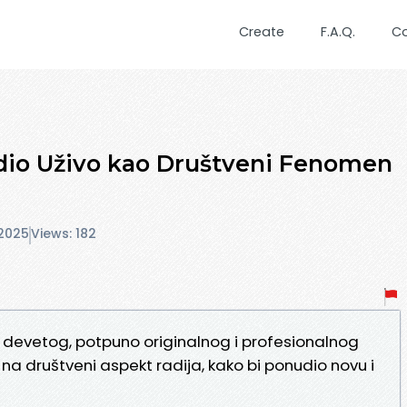
Create
F.A.Q.
C
Radio Uživo kao Društveni Fenomen
2025
Views: 182
o devetog, potpuno originalnog i profesionalnog
a društveni aspekt radija, kako bi ponudio novu i