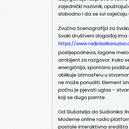
zajednički nazivnik, opuštaj
slobodno i da se svi osjećaju
Zvučna Scenografija za Svaku
Svaki društveni događaj ima s
https://www.radiobalkanuzivo
poslijepodneva, lagane melodi
ambijent za razgovor. Kako se
energičnija, spontano podižuć
oblikuje atmosferu u stvarno
ne može ponuditi. Element izn
počnu je pjevati uglas – stva
koji se dugo pamte.
Od Slušatelja do Sudionika: 
Moderne online radio platfor
postale interaktivna središta 