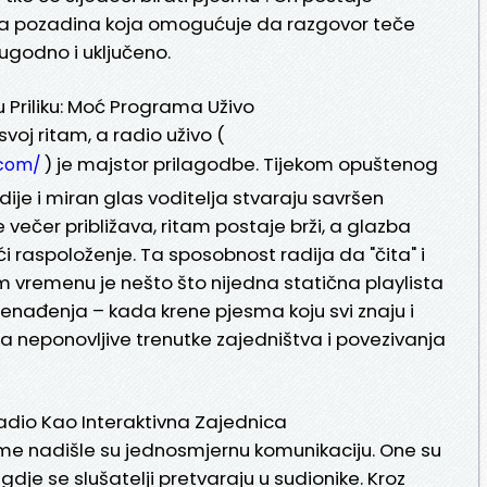
uća pozadina koja omogućuje da razgovor teče
 ugodno i uključeno.
 Priliku: Moć Programa Uživo
voj ritam, a radio uživo (
) je majstor prilagodbe. Tijekom opuštenog
.com/
je i miran glas voditelja stvaraju savršen
 večer približava, ritam postaje brži, a glazba
i raspoloženje. Ta sposobnost radija da "čita" i
m vremenu je nešto što nijedna statična playlista
enađenja – kada krene pjesma koju svi znaju i
ra neponovljive trenutke zajedništva i povezivanja
Radio Kao Interaktivna Zajednica
me nadišle su jednosmjernu komunikaciju. One su
gdje se slušatelji pretvaraju u sudionike. Kroz