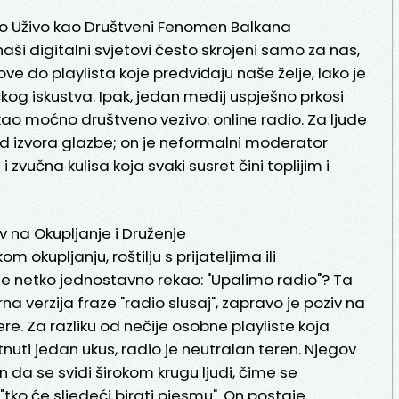
dio Uživo kao Društveni Fenomen Balkana
naši digitalni svjetovi često skrojeni samo za nas,
ove do playlista koje predviđaju naše želje, lako je
čkog iskustva. Ipak, jedan medij uspješno prkosi
 kao moćno društveno vezivo: online radio. Za ljude
od izvora glazbe; on je neformalni moderator
zvučna kulisa koja svaki susret čini toplijim i
iv na Okupljanje i Druženje
om okupljanju, roštilju s prijateljima ili
e netko jednostavno rekao: "Upalimo radio"? Ta
 verzija fraze "radio slusaj", zapravo je poziv na
e. Za razliku od nečije osobne playliste koja
etnuti jedan ukus, radio je neutralan teren. Njegov
 da se svidi širokom krugu ljudi, čime se
tko će sljedeći birati pjesmu". On postaje