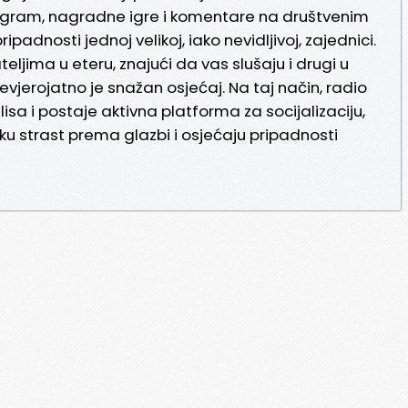
program, nagradne igre i komentare na društvenim
padnosti jednoj velikoj, iako nevidljivoj, zajednici.
ateljima u eteru, znajući da vas slušaju i drugi u
nevjerojatno je snažan osjećaj. Na taj način, radio
isa i postaje aktivna platforma za socijalizaciju,
čku strast prema glazbi i osjećaju pripadnosti