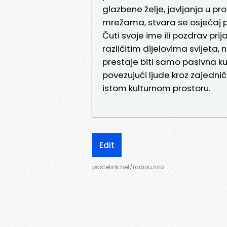
glazbene želje, javljanja u 
mrežama, stvara se osjećaj pri
Čuti svoje ime ili pozdrav prij
različitim dijelovima svijeta, 
prestaje biti samo pasivna kul
povezujući ljude kroz zajedni
istom kulturnom prostoru.
Edit
pastelink.net/radiouzivo