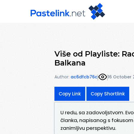
Više od Playliste: 
Balkana
Author:
ac6dfcb76c
16 October 
Copy Link
Copy Shortlink
U redu, sa zadovoljstvom. Ev
članka, napisanog s fokusom n
zanimljivu perspektivu.