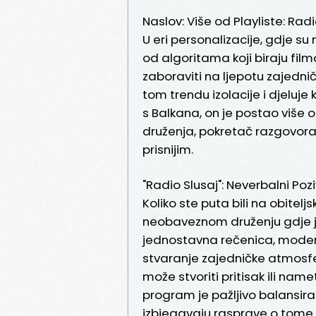
Naslov: Više od Playliste: Ra
U eri personalizacije, gdje su 
od algoritama koji biraju film
zaboraviti na ljepotu zajedni
tom trendu izolacije i djeluje
s Balkana, on je postao više 
druženja, pokretač razgovora i 
prisnijim.
"Radio Slusaj": Neverbalni Poz
Koliko ste puta bili na obiteljsk
neobaveznom druženju gdje j
jednostavna rečenica, moderna
stvaranje zajedničke atmosfer
može stvoriti pritisak ili nam
program je pažljivo balansiran
izbjegavaju rasprave o tome "