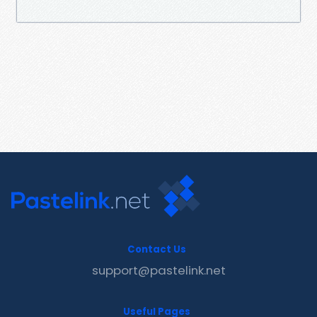
Contact Us
support@pastelink.net
Useful Pages