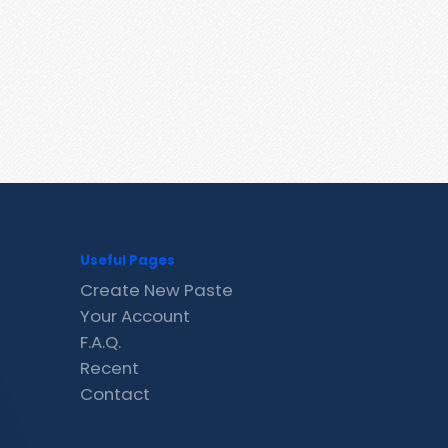
Useful Pages
Create New Paste
Your Account
F.A.Q.
Recent
Contact