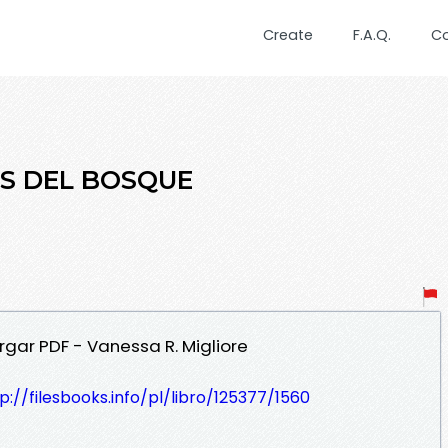
Create
F.A.Q.
C
COS DEL BOSQUE
gar PDF - Vanessa R. Migliore
p://filesbooks.info/pl/libro/125377/1560