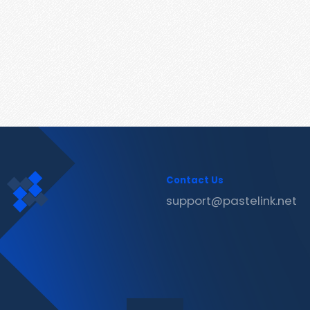
Contact Us
support@pastelink.net