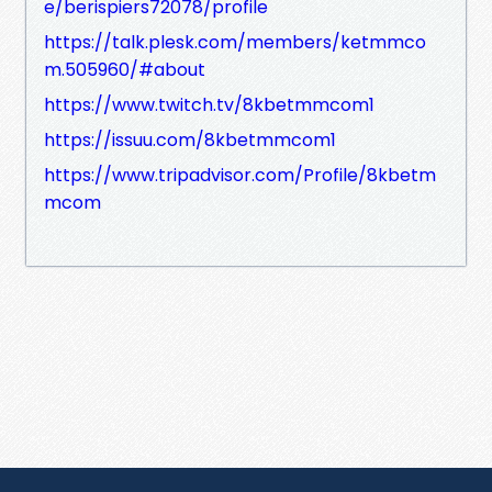
e/berispiers72078/profile
https://talk.plesk.com/members/ketmmco
m.505960/#about
https://www.twitch.tv/8kbetmmcom1
https://issuu.com/8kbetmmcom1
https://www.tripadvisor.com/Profile/8kbetm
mcom