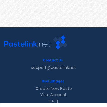
Contact Us
support@pastelink.net
Useful Pages
Create New Paste
Your Account
F.A.Q.
Recent