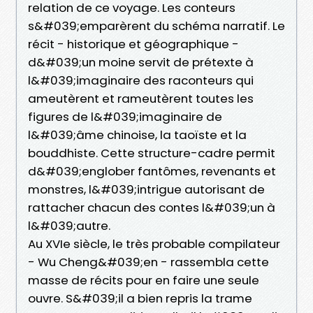
relation de ce voyage. Les conteurs
s&#039;emparèrent du schéma narratif. Le
récit - historique et géographique -
d&#039;un moine servit de prétexte à
l&#039;imaginaire des raconteurs qui
ameutèrent et rameutèrent toutes les
figures de l&#039;imaginaire de
l&#039;âme chinoise, la taoïste et la
bouddhiste. Cette structure-cadre permit
d&#039;englober fantômes, revenants et
monstres, l&#039;intrigue autorisant de
rattacher chacun des contes l&#039;un à
l&#039;autre.
Au XVIe siècle, le très probable compilateur
- Wu Cheng&#039;en - rassembla cette
masse de récits pour en faire une seule
ouvre. S&#039;il a bien repris la trame