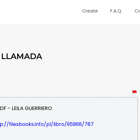
Create
F.A.Q.
C
LA LLAMADA
DF - LEILA GUERRIERO
p://filesbooks.info/pl/libro/95968/787