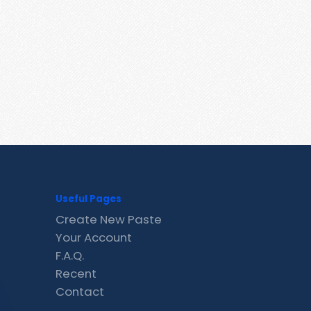
Useful Pages
Create New Paste
Your Account
F.A.Q.
Recent
Contact