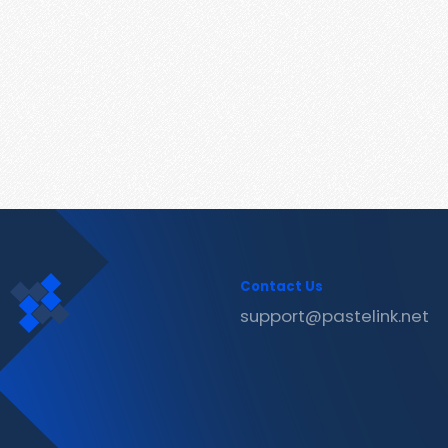
Contact Us
support@pastelink.net