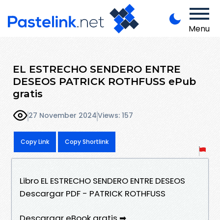
Menu
EL ESTRECHO SENDERO ENTRE
DESEOS PATRICK ROTHFUSS ePub
gratis
27 November 2024
Views: 157
Copy Link
Copy Shortlink
Libro EL ESTRECHO SENDERO ENTRE DESEOS
Descargar PDF - PATRICK ROTHFUSS
Descargar eBook gratis ➡