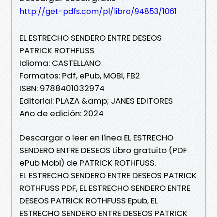
http://get-pdfs.com/pl/libro/94853/1061
EL ESTRECHO SENDERO ENTRE DESEOS
PATRICK ROTHFUSS
Idioma: CASTELLANO
Formatos: Pdf, ePub, MOBI, FB2
ISBN: 9788401032974
Editorial: PLAZA &amp; JANES EDITORES
Año de edición: 2024
Descargar o leer en línea EL ESTRECHO
SENDERO ENTRE DESEOS Libro gratuito (PDF
ePub Mobi) de PATRICK ROTHFUSS.
EL ESTRECHO SENDERO ENTRE DESEOS PATRICK
ROTHFUSS PDF, EL ESTRECHO SENDERO ENTRE
DESEOS PATRICK ROTHFUSS Epub, EL
ESTRECHO SENDERO ENTRE DESEOS PATRICK