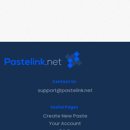
Contact Us
support@pastelink.net
Useful Pages
Create New Paste
Your Account