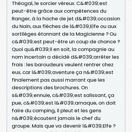
Théogal, le sorcier véreux. C&#039;est
peut-être grâce aux compétences du
Ranger, à la hache de jet d&#039;occasion
du Nain, aux flèches de l&#039;Elfe ou aux
sortilèges étonnant de la Magicienne ? Ou
c&#039;est peut-être un coup de chance ?
Quoi qu&#039;il en soit, la compagnie au
nom incertain a décidé d&#039;arrêter les
frais : les baroudeurs veulent rentrer chez
eux, car l&#039;aventure ça n&#039;est
finalement pas aussi marrant que les
descriptions des brochures. On
s&#039;ennuie, c&#039;est salissant, ça
pue, c&#039;est l&#039;arnaque, on doit
faire du camping, il pleut et les gens
n&#039;écoutent jamais le chef du
groupe. Mais que va devenir l&#039;Elfe ?