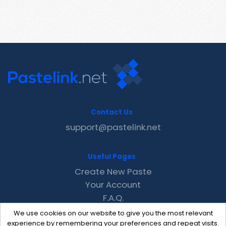
Contact Us
support@pastelink.net
Useful Pages
Create New Paste
Your Account
F.A.Q.
Recent
We use cookies on our website to give you the most relevant
Contact
experience by remembering your preferences and repeat visits.