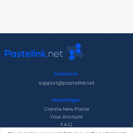
Contact Us
support@pastelink.net
Useful Pages
Create New Paste
Your Account
F.A.Q.
Recent