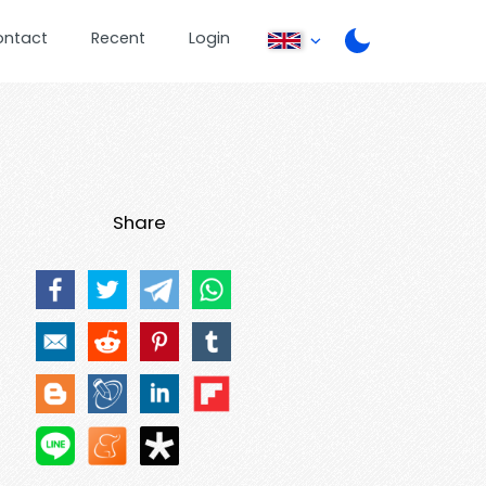
ontact
Recent
Login
Share