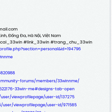
mail.com
 Linh, Đống Đa, Hà Nội, Việt Nam
_cai_33win #link_33win #trang_chu_33win
/profile.php?section=personal&id=194796
winnme
6820988
/community-forums/members/33winnme/
4522176-33win-me#designs-tab-open
/user/viewprofilepage/user-id/137275
5/user/viewprofilepage/user-id/971585