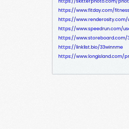
https://skitterphoto.com/ph
https://www.fitday.com/fitn
https://www.renderosity.com/
https://www.speedrun.com/u
https://www.storeboard.com
https://linklist.bio/33winnme
https://www.longisland.com/p