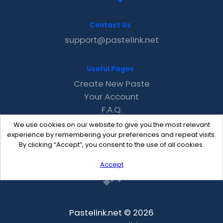
Contact Us
support@pastelink.net
Useful Pages
Create New Paste
Your Account
F.A.Q.
Recent
We use cookies on our website to give you the most relevant
Contact
experience by remembering your preferences and repeat visits.
By clicking “Accept”, you consent to the use of all cookies.
Accept
Pastelink.net © 2026