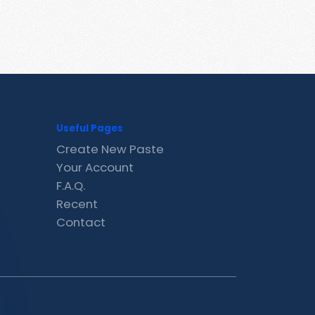
Useful Pages
Create New Paste
Your Account
F.A.Q.
Recent
Contact