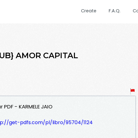
Create
F.A.Q.
C
EPUB} AMOR CAPITAL
r PDF - KARMELE JAIO
tp://get-pdfs.com/pl/libro/95704/1124