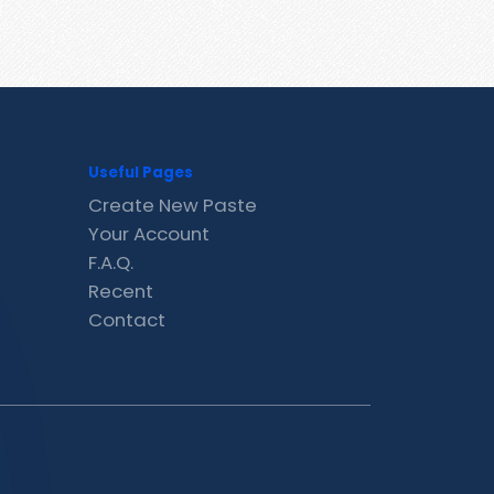
Useful Pages
Create New Paste
Your Account
F.A.Q.
Recent
Contact