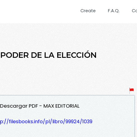
Create
F.A.Q.
C
L PODER DE LA ELECCIÓN
N Descargar PDF - MAX EDITORIAL
p://filesbooks.info/pl/libro/99924/1039