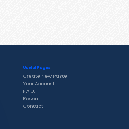
Useful Pages
Create New Paste
Your Account
F.A.Q.
Recent
Contact