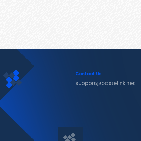
Contact Us
support@pastelink.net