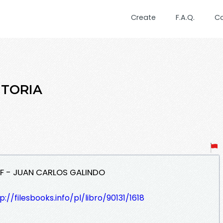
Create
F.A.Q.
C
NTORIA
DF - JUAN CARLOS GALINDO
p://filesbooks.info/pl/libro/90131/1618