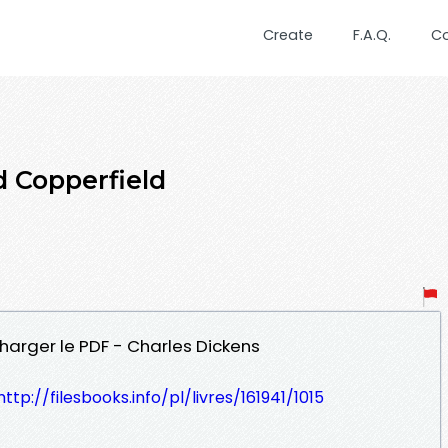
Create
F.A.Q.
C
 Copperfield
harger le PDF - Charles Dickens
http://filesbooks.info/pl/livres/161941/1015