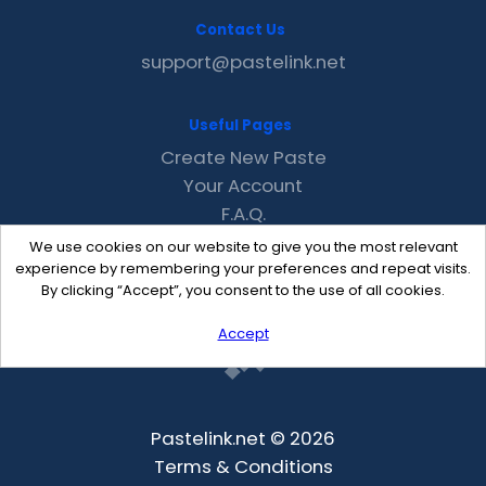
Contact Us
support@pastelink.net
Useful Pages
Create New Paste
Your Account
F.A.Q.
Recent
We use cookies on our website to give you the most relevant
Contact
experience by remembering your preferences and repeat visits.
By clicking “Accept”, you consent to the use of all cookies.
Accept
Pastelink.net © 2026
Terms & Conditions