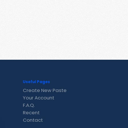
Useful Pages
Create New Paste
Your Account
F.A.Q.
Recent
Contact