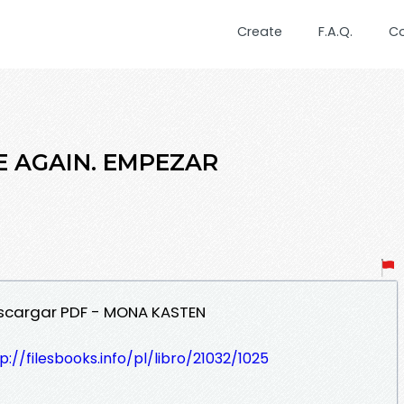
Create
F.A.Q.
C
IE AGAIN. EMPEZAR
escargar PDF - MONA KASTEN
p://filesbooks.info/pl/libro/21032/1025