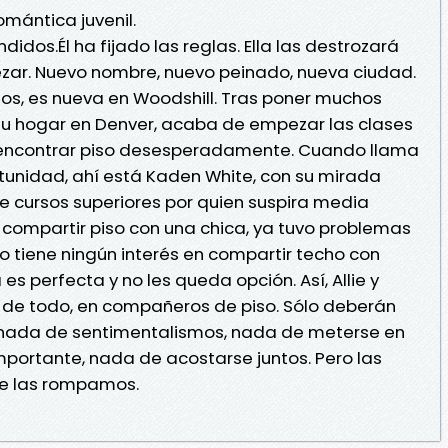
omántica juvenil.
didos.Él ha fijado las reglas. Ella las destrozará
zar. Nuevo nombre, nuevo peinado, nueva ciudad.
años, es nueva en Woodshill. Tras poner muchos
 su hogar en Denver, acaba de empezar las clases
a encontrar piso desesperadamente. Cuando llama
rtunidad, ahí está Kaden White, con su mirada
 de cursos superiores por quien suspira media
 compartir piso con una chica, ya tuvo problemas
 no tiene ningún interés en compartir techo con
es perfecta y no les queda opción. Así, Allie y
r de todo, en compañeros de piso. Sólo deberán
s: nada de sentimentalismos, nada de meterse en
importante, nada de acostarse juntos. Pero las
ue las rompamos.