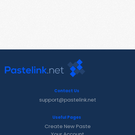
Contact Us
support@pastelink.net
Useful Pages
Create New Paste
Your Account