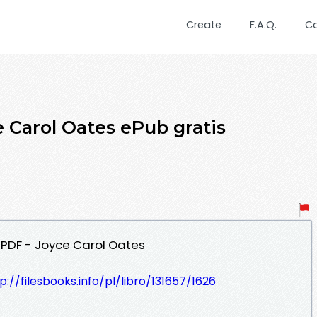
Create
F.A.Q.
C
Carol Oates ePub gratis
 PDF - Joyce Carol Oates
p://filesbooks.info/pl/libro/131657/1626