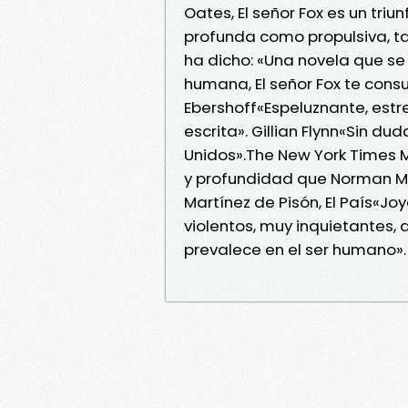
Oates, El señor Fox es un triu
profunda como propulsiva, t
ha dicho: «Una novela que se
humana, El señor Fox te consu
Ebershoff«Espeluznante, es
escrita». Gillian Flynn«Sin d
Unidos».The New York Times 
y profundidad que Norman Mail
Martínez de Pisón, El País«J
violentos, muy inquietantes,
prevalece en el ser humano». 