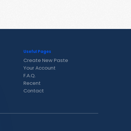
Useful Pages
Create New Paste
Your Account
F.A.Q.
Recent
Contact