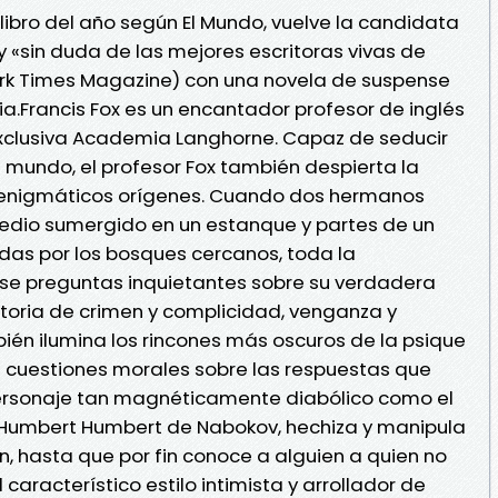
libro del año según El Mundo, vuelve la candidata
er y «sin duda de las mejores escritoras vivas de
rk Times Magazine) con una novela de suspense
a.Francis Fox es un encantador profesor de inglés
y exclusiva Academia Langhorne. Capaz de seducir
l mundo, el profesor Fox también despierta la
 enigmáticos orígenes. Cuando dos hermanos
edio sumergido en un estanque y partes de un
idas por los bosques cercanos, toda la
e preguntas inquietantes sobre su verdadera
storia de crimen y complicidad, venganza y
bién ilumina los rincones más oscuros de la psique
cuestiones morales sobre las respuestas que
 personaje tan magnéticamente diabólico como el
l Humbert Humbert de Nabokov, hechiza y manipula
n, hasta que por fin conoce a alguien a quien no
característico estilo intimista y arrollador de