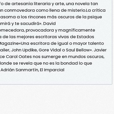
nfo de artesanía literaria y arte, una novela tan
an conmovedora como llena de misterio.La crítica
 asoma a los rincones más oscuros de la psique
mirá y te sacudirá». David
tremecedora, provocadora y magníficamente
uda de las mejores escritoras vivas de Estados
Magazine«Una escritora de igual o mayor talento
er, John Updike, Gore Vidal o Saul Bellow». Javier
oyce Carol Oates nos sumerge en mundos oscuros,
 donde se revela que no es la bondad lo que
Adrián Sanmartín, El Imparcial