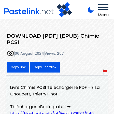
Menu
DOWNLOAD [PDF] {EPUB} Chimie
PCSI
06 August 2024
Views: 207
Copy Link
Copy Shortlink
Livre Chimie PCSI Télécharger le PDF - Elsa
Choubert, Thierry Finot
Télécharger eBook gratuit ➡
http://filesbooks.info/pl/livres/32937/949