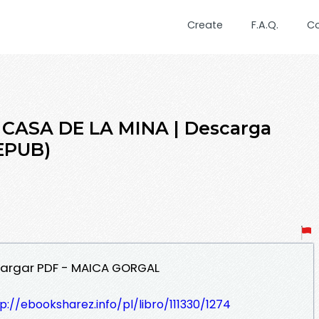
Create
F.A.Q.
C
 CASA DE LA MINA | Descarga
 EPUB)
scargar PDF - MAICA GORGAL
p://ebooksharez.info/pl/libro/111330/1274