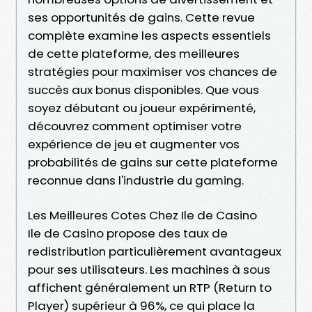
ses opportunités de gains. Cette revue
complète examine les aspects essentiels
de cette plateforme, des meilleures
stratégies pour maximiser vos chances de
succès aux bonus disponibles. Que vous
soyez débutant ou joueur expérimenté,
découvrez comment optimiser votre
expérience de jeu et augmenter vos
probabilités de gains sur cette plateforme
reconnue dans l'industrie du gaming.
Les Meilleures Cotes Chez Ile de Casino
Ile de Casino propose des taux de
redistribution particulièrement avantageux
pour ses utilisateurs. Les machines à sous
affichent généralement un RTP (Return to
Player) supérieur à 96%, ce qui place la