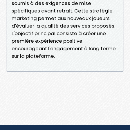
soumis à des exigences de mise
spécifiques avant retrait. Cette stratégie
marketing permet aux nouveaux joueurs
d'évaluer la qualité des services proposés.
L'objectif principal consiste à créer une
première expérience positive
encourageant l'engagement à long terme
sur la plateforme.