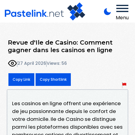
Menu
Revue d'Ile de Casino: Comment
gagner dans les casinos en ligne
27 April 2026
Views: 56
Copy Link
Copy Shortlink
Les casinos en ligne offrent une expérience
de jeu passionnante depuis le confort de
votre domicile. Ile de Casino se distingue
parmi les plateformes disponibles avec ses
nombreuses options de divertissement et