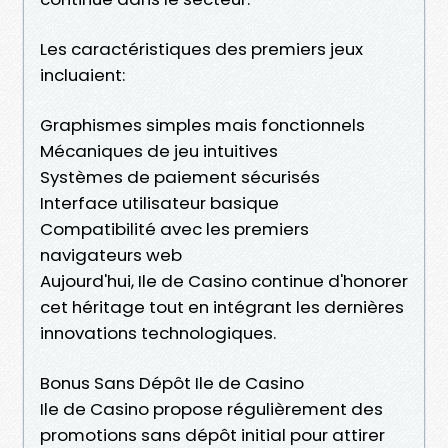
Les caractéristiques des premiers jeux
incluaient:
Graphismes simples mais fonctionnels
Mécaniques de jeu intuitives
Systèmes de paiement sécurisés
Interface utilisateur basique
Compatibilité avec les premiers
navigateurs web
Aujourd'hui, Ile de Casino continue d'honorer
cet héritage tout en intégrant les dernières
innovations technologiques.
Bonus Sans Dépôt Ile de Casino
Ile de Casino propose régulièrement des
promotions sans dépôt initial pour attirer