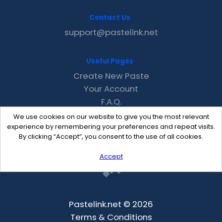
Contact Us
support@pastelink.net
Useful Pages
Create New Paste
Your Account
F.A.Q.
Recent
We use cookies on our website to give you the most relevant
Contact
experience by remembering your preferences and repeat visits.
By clicking “Accept”, you consent to the use of all cookies.
Accept
Pastelink.net © 2026
Terms & Conditions