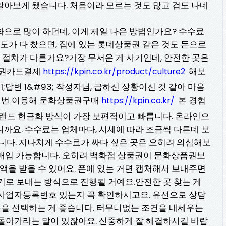
알아보게 됐습니다. 처음이라 모르는 것도 많고 겁도 나네
으로 많이 하던데, 이게 제일 나은 방법인가요? 수수료
도가 다 찼으면, 집에 있는 롯데상품권 같은 것도 돈으로
 절차가 다른가요?가장 무서운 게 사기인데, 안전한 곳은
품권카드결제
해보
https://kpin.co.kr/product/culture2
1;답변 1&#93; 작성자님, 급하신 상황이신 것 같아 마음
몇 번 이용해 문화상품권구매
본 경험
https://kpin.co.kr/
처랜드 현금화 방식이 가장 보편적이고 빠릅니다. 온라인으
까요. 수수료는 업체마다, 시세에 따라 조금씩 다른데 보
 됩니다. 지나치게 수수료가 싸다 싶은 곳은 오히려 의심해보
 매입 가능합니다. 오히려 백화점 상품권이 문화상품권보
금액을 받을 수 있어요. 폰에 있는 거면 캡처해서 보내주면
기로 보내는 방식으로 진행될 거예요.안전한 곳 찾는 게
 사업자등록번호 있는지 꼭 확인하시고요. 유선으로 상담
 곳을 선택하는 게 좋습니다. 터무니없는 조건을 내세우는
 돌아가라는 말이 있잖아요. 신중하게 잘 해결하시길 바랍