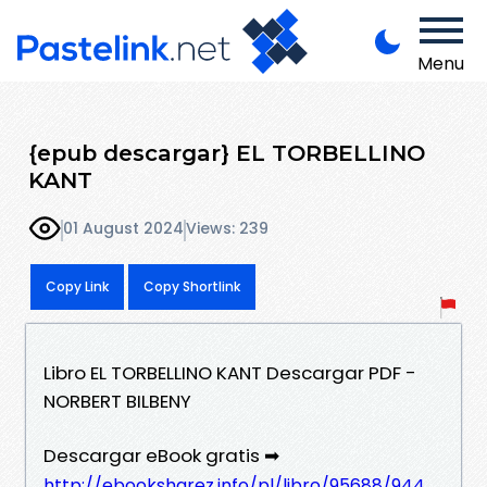
Menu
{epub descargar} EL TORBELLINO
KANT
01 August 2024
Views: 239
Copy Link
Copy Shortlink
Libro EL TORBELLINO KANT Descargar PDF -
NORBERT BILBENY
Descargar eBook gratis ➡
http://ebooksharez.info/pl/libro/95688/944