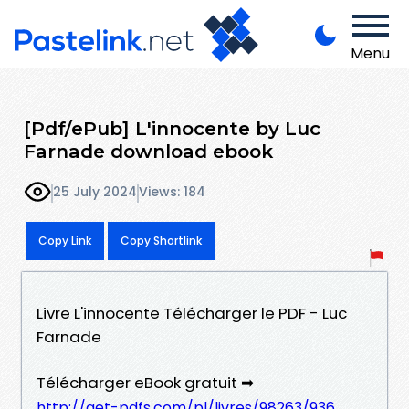
Menu
[Pdf/ePub] L'innocente by Luc
Farnade download ebook
25 July 2024
Views: 184
Copy Link
Copy Shortlink
Livre L'innocente Télécharger le PDF - Luc
Farnade
Télécharger eBook gratuit ➡
http://get-pdfs.com/pl/livres/98263/936