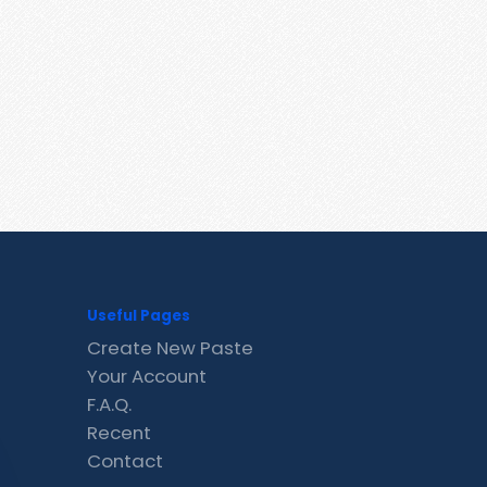
Useful Pages
Create New Paste
Your Account
F.A.Q.
Recent
Contact