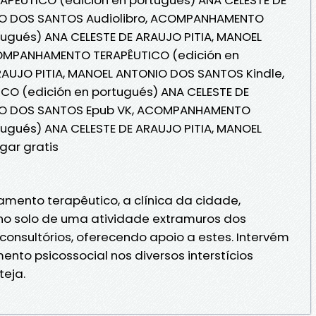
IO DOS SANTOS Audiolibro, ACOMPANHAMENTO
tugués) ANA CELESTE DE ARAUJO PITIA, MANOEL
OMPANHAMENTO TERAPÊUTICO (edición en
RAUJO PITIA, MANOEL ANTONIO DOS SANTOS Kindle,
 (edición en portugués) ANA CELESTE DE
NIO DOS SANTOS Epub VK, ACOMPANHAMENTO
tugués) ANA CELESTE DE ARAUJO PITIA, MANOEL
ar gratis
ento terapêutico, a clínica da cidade,
 no solo de uma atividade extramuros dos
 consultórios, oferecendo apoio a estes. Intervém
ento psicossocial nos diversos interstícios
eja.