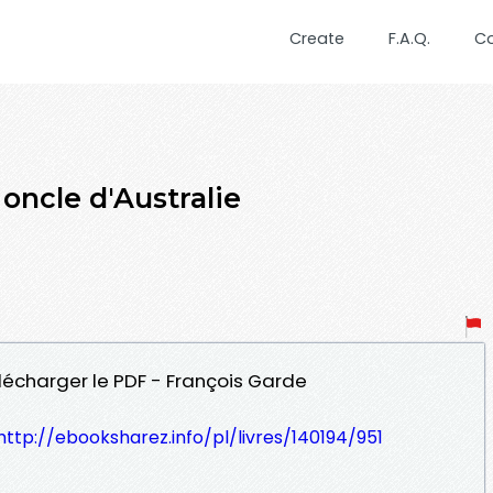
Create
F.A.Q.
C
oncle d'Australie
élécharger le PDF - François Garde
http://ebooksharez.info/pl/livres/140194/951