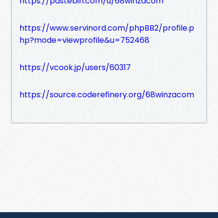
https://pastebin.com/u/68winzacom
https://www.servinord.com/phpBB2/profile.p
hp?mode=viewprofile&u=752468
https://vcook.jp/users/60317
https://source.coderefinery.org/68winzacom