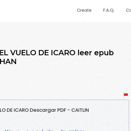
Create
F.A.Q.
C
EL VUELO DE ICARO leer epub
RHAN
ELO DE ICARO Descargar PDF - CAITLIN