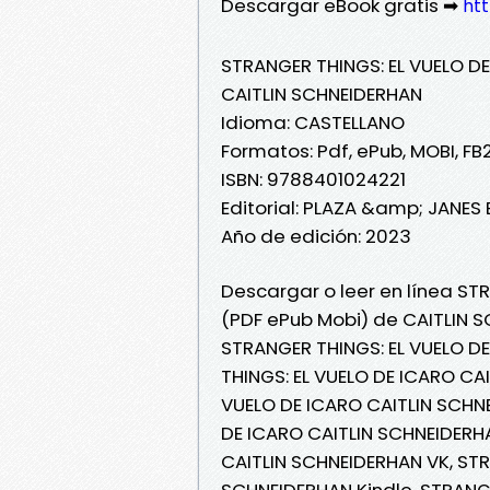
Descargar eBook gratis ➡
htt
STRANGER THINGS: EL VUELO D
CAITLIN SCHNEIDERHAN
Idioma: CASTELLANO
Formatos: Pdf, ePub, MOBI, FB
ISBN: 9788401024221
Editorial: PLAZA &amp; JANES
Año de edición: 2023
Descargar o leer en línea STR
(PDF ePub Mobi) de CAITLIN 
STRANGER THINGS: EL VUELO D
THINGS: EL VUELO DE ICARO CA
VUELO DE ICARO CAITLIN SCHNE
DE ICARO CAITLIN SCHNEIDERHA
CAITLIN SCHNEIDERHAN VK, STR
SCHNEIDERHAN Kindle, STRANGE