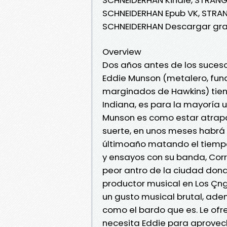
SCHNEIDERHAN Epub VK, STRANG
SCHNEIDERHAN Descargar gra
Overview
Dos años antes de los suces
Eddie Munson (metalero, fund
marginados de Hawkins) tiene
Indiana, es para la mayoría u
Munson es como estar atrapa
suerte, en unos meses habrá s
últimoaño matando el tiemp
y ensayos con su banda, Corr
peor antro de la ciudad dond
productor musical en Los Çnge
un gusto musical brutal, adem
como el bardo que es. Le ofr
necesita Eddie para aprovec