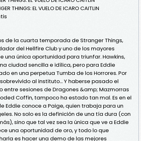
ER THINGS: EL VUELO DE ICARO CAITLIN
tis
os de la cuarta temporada de Stranger Things,
ador del Hellfire Club y uno de los mayores
 una única oportunidad para triunfar. Hawkins,
na ciudad sencilla e idílica, pero para Eddie
do en una perpetua Tumba de los Horrores. Por
obrevivido al instituto... Y haberse pasado el
o entre sesiones de Dragones &amp; Mazmorras
oded Coffin, tampoco ha estado tan mal. Es en el
e Eddie conoce a Paige, quien trabaja para un
les. No solo es la definición de una tía dura (con
ás), sino que tal vez sea la única que ve a Eddie
ece una oportunidad de oro, y todo lo que
harla es hacer una demo de las mejores