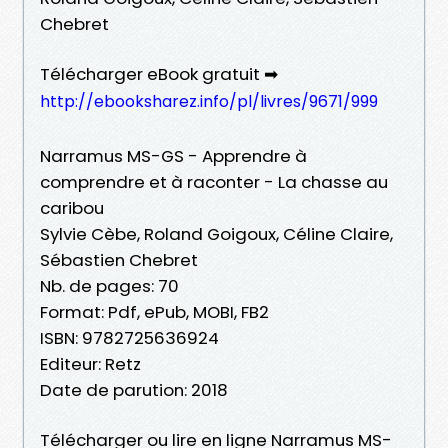
Chebret
Télécharger eBook gratuit ➡
http://ebooksharez.info/pl/livres/9671/999
Narramus MS-GS - Apprendre à
comprendre et à raconter - La chasse au
caribou
Sylvie Cèbe, Roland Goigoux, Céline Claire,
Sébastien Chebret
Nb. de pages: 70
Format: Pdf, ePub, MOBI, FB2
ISBN: 9782725636924
Editeur: Retz
Date de parution: 2018
Télécharger ou lire en ligne Narramus MS-