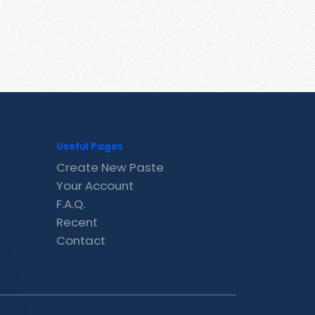
Useful Pages
Create New Paste
Your Account
F.A.Q.
Recent
Contact