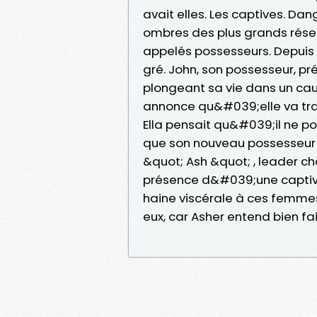
avait elles. Les captives. Dan
ombres des plus grands résea
appelés possesseurs. Depuis 
gré. John, son possesseur, pré
plongeant sa vie dans un cauc
annonce qu&#039;elle va tra
Ella pensait qu&#039;il ne pouv
que son nouveau possesseur j
&quot; Ash &quot; , leader ch
présence d&#039;une captive 
haine viscérale à ces femmes
eux, car Asher entend bien fai