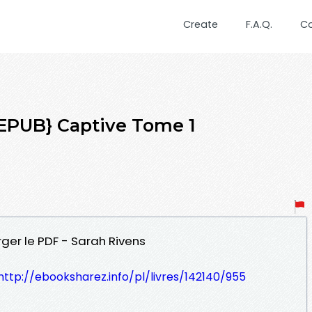
Create
F.A.Q.
C
PUB} Captive Tome 1
ger le PDF - Sarah Rivens
http://ebooksharez.info/pl/livres/142140/955