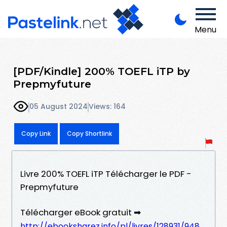
Menu
[PDF/Kindle] 200% TOEFL iTP by
Prepmyfuture
05 August 2024
Views: 164
Copy Link
Copy Shortlink
Livre 200% TOEFL iTP Télécharger le PDF -
Prepmyfuture
Télécharger eBook gratuit ➡
http://ebooksharez.info/pl/livres/128931/948