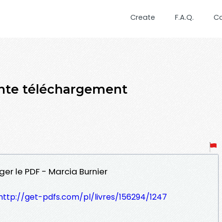
Create
F.A.Q.
C
einte téléchargement
ger le PDF - Marcia Burnier
http://get-pdfs.com/pl/livres/156294/1247