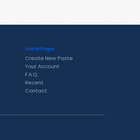
Useful Pages
Create New Paste
Your Account
F.A.Q.
Recent
Contact