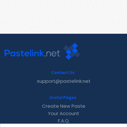
Contact Us
support@pastelink.net
Useful Pages
Create New Paste
Your Account
F.A.Q.