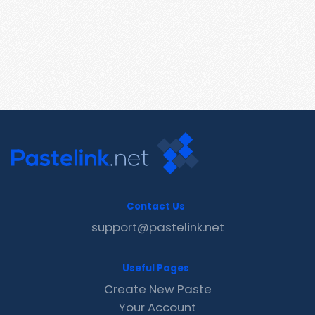
Contact Us
support@pastelink.net
Useful Pages
Create New Paste
Your Account