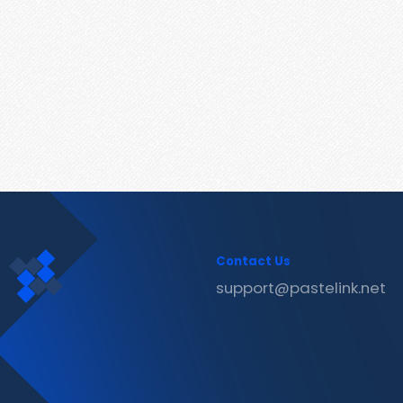
Contact Us
support@pastelink.net