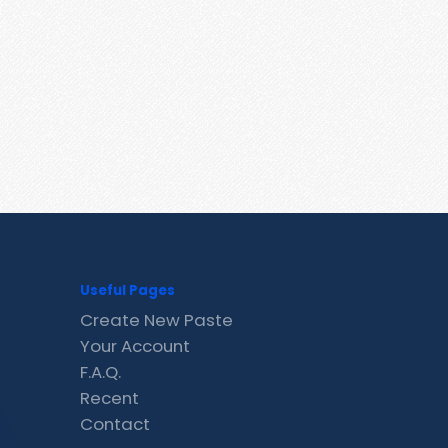
Useful Pages
Create New Paste
Your Account
F.A.Q.
Recent
Contact