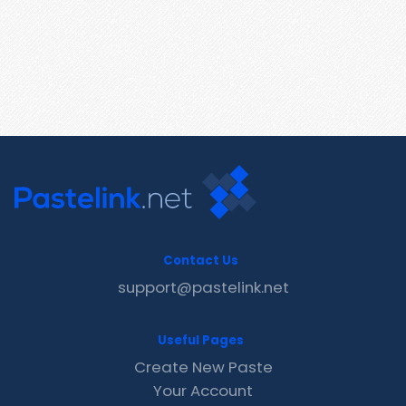
Contact Us
support@pastelink.net
Useful Pages
Create New Paste
Your Account